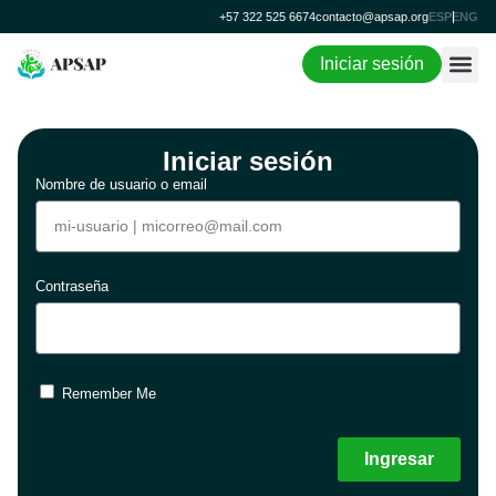
Login
+57 322 525 6674
contacto@apsap.org
ESP
ENG
Iniciar sesión
Iniciar sesión
Nombre de usuario o email
Contraseña
Remember Me
Ingresar