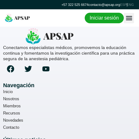
Sergio Molina
+57 322 525 6674
contacto@apsap.org
ESP
ENG
APSAP
|
diciembre 28, 2024
Categorías:
←
Myriam Suárez
Iniciar sesión
Lina Sarmiento
→
Conectamos especialistas médicos, promovemos la educación
continua y fomentamos la investigación científica para una práctica
segura de la anestesia pediátrica.
Navegación
Inicio
Nosotros
Miembros
Recursos
Novedades
Contacto